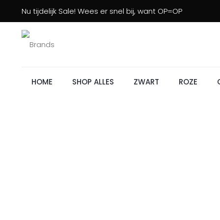
Nu tijdelijk Sale! Wees er snel bij, want OP=OP
HOME
SHOP ALLES
ZWART
ROZE