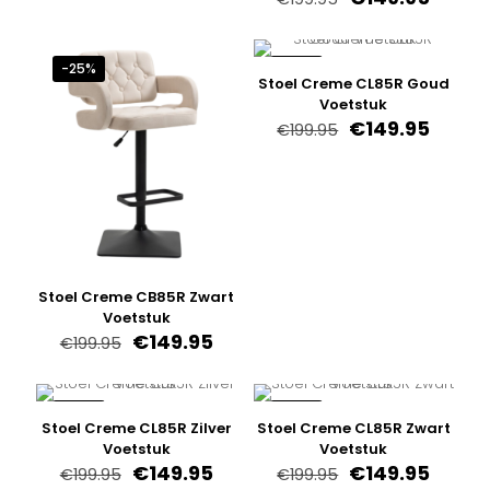
prijs
prijs
was:
is:
€199.95.
€149.9
-25%
-25%
Stoel Creme CL85R Goud
Voetstuk
Oorspronkelijk
Huidi
€
149.95
€
199.95
prijs
prijs
was:
is:
€199.95.
€149.9
Stoel Creme CB85R Zwart
Voetstuk
Oorspronkelijke
Huidige
€
149.95
€
199.95
prijs
prijs
was:
is:
€199.95.
€149.95.
-25%
-25%
Stoel Creme CL85R Zilver
Stoel Creme CL85R Zwart
Voetstuk
Voetstuk
Oorspronkelijke
Huidige
Oorspronkelijk
Huidi
€
149.95
€
149.95
€
199.95
€
199.95