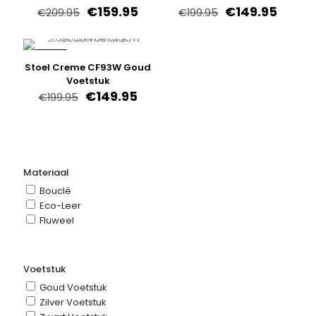
Oorspronkelijke
Huidige
Oorspronkelijk
Huidi
€
159.95
€
149.95
€
209.95
€
199.95
prijs
prijs
prijs
prijs
was:
is:
was:
is:
€209.95.
€159.95.
€199.95.
€149.9
-25%
Stoel Creme CF93W Goud
Voetstuk
Oorspronkelijke
Huidige
€
149.95
€
199.95
prijs
prijs
was:
is:
€199.95.
€149.95.
Materiaal
Bouclé
Eco-Leer
Fluweel
Voetstuk
Goud Voetstuk
Zilver Voetstuk