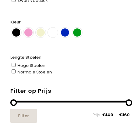
Zwart Voetstuk
Kleur
Lengte Stoelen
Hoge Stoelen
Normale Stoelen
Filter op Prijs
Min.
Max.
Prijs:
€140
—
€160
Filter
prijs
prijs