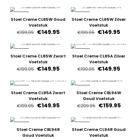
prijs
prijs
prijs
prijs
was:
is:
was:
is:
€199.95.
€149.95.
€199.95.
€149.9
-25%
-25%
Stoel Creme CL85W Goud
Stoel Creme CL85W Zilver
Voetstuk
Voetstuk
Oorspronkelijke
Huidige
Oorspronkelijk
Huidi
€
149.95
€
149.95
€
199.95
€
199.95
prijs
prijs
prijs
prijs
was:
is:
was:
is:
€199.95.
€149.95.
€199.95.
€149.9
-25%
-25%
Stoel Creme CL85W Zwart
Stoel Creme CL85A Zilver
Voetstuk
Voetstuk
Oorspronkelijke
Huidige
Oorspronkelijk
Huidi
€
149.95
€
149.95
€
199.95
€
199.95
prijs
prijs
prijs
prijs
was:
is:
was:
is:
€199.95.
€149.95.
€199.95.
€149.9
-25%
-24%
Stoel Creme CL85A Zwart
Stoel Creme CBL94W
Voetstuk
Goud Voetstuk
Oorspronkelijke
Huidige
Oorspronkelij
Huidi
€
149.95
€
159.95
€
199.95
€
209.95
prijs
prijs
prijs
prijs
was:
is:
was:
is:
€199.95.
€149.95.
€209.95.
€159.9
-24%
-25%
Stoel Creme CBL94R
Stoel Creme CL94R Goud
Goud Voetstuk
Voetstuk