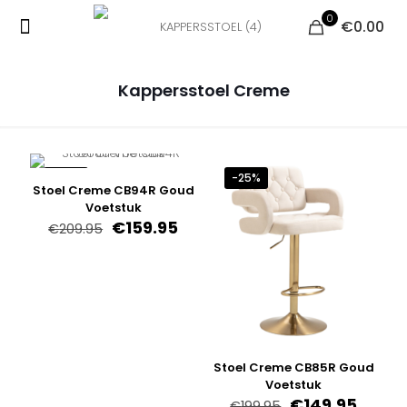
0
€0.00
Kappersstoel Creme
-24%
-25%
Stoel Creme CB94R Goud
Voetstuk
Oorspronkelijke
Huidige
€
159.95
€
209.95
prijs
prijs
was:
is:
€209.95.
€159.95.
Stoel Creme CB85R Goud
Voetstuk
Oorspronkelijk
Huidi
€
149.95
€
199.95