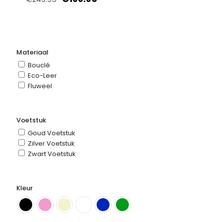
prijs
prijs
was:
is:
€249.95.
€199.95.
Materiaal
Bouclé
Eco-Leer
Fluweel
Voetstuk
Goud Voetstuk
Zilver Voetstuk
Zwart Voetstuk
Kleur