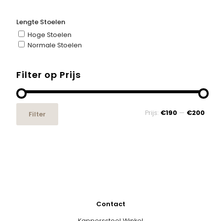
Lengte Stoelen
Hoge Stoelen
Normale Stoelen
Filter op Prijs
Min.
Max.
Prijs:
€190
—
€200
Filter
prijs
prijs
Contact
Kappersstoel Winkel