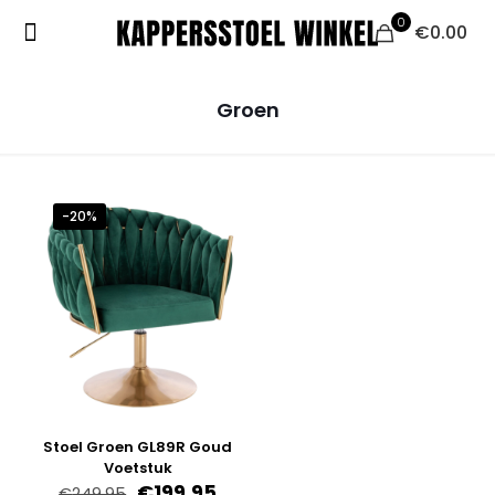
0
€0.00
Groen
-20%
Stoel Groen GL89R Goud
Voetstuk
Oorspronkelijke
Huidige
€
199.95
€
249.95