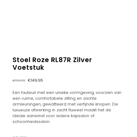
Stoel Roze RL87R Zilver
Voetstuk
Oorspronkelijke
Huidige
€
149.95
€
199.95
prijs
prijs
was:
is:
Een fauteuil met een unieke vormgeving, voorzien van
€199.95.
€149.95.
een ruime, comfortabele zitting en zachte
armleuningen, gewatteerd met verfijnde knopen. De
luxueuze afwerking in zacht fluweel maakt het de
ideale aanwinst voor iedere kapsalon of
schoonheidssalon.