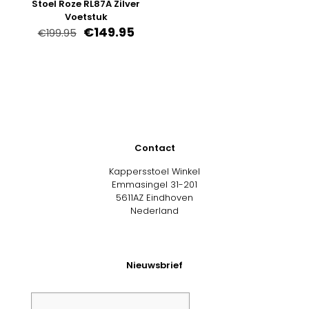
Stoel Roze RL87A Zilver
Voetstuk
Oorspronkelijke
Huidige
€
149.95
€
199.95
prijs
prijs
was:
is:
€199.95.
€149.95.
Contact
Kappersstoel Winkel
Emmasingel 31-201
5611AZ Eindhoven
Nederland
Nieuwsbrief