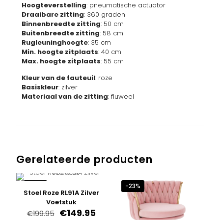
Hoogteverstelling
: pneumatische actuator
Draaibare zitting
: 360 graden
Binnenbreedte zitting
: 50 cm
Buitenbreedte zitting
: 58 cm
Rugleuninghoogte
: 35 cm
Min. hoogte zitplaats
: 40 cm
Max. hoogte zitplaats
: 55 cm
Kleur van de fauteuil
: roze
Basiskleur
: zilver
Materiaal van de zitting
: fluweel
Gerelateerde producten
-25%
-23%
Stoel Roze RL91A Zilver
Voetstuk
Oorspronkelijke
Huidige
€
149.95
€
199.95