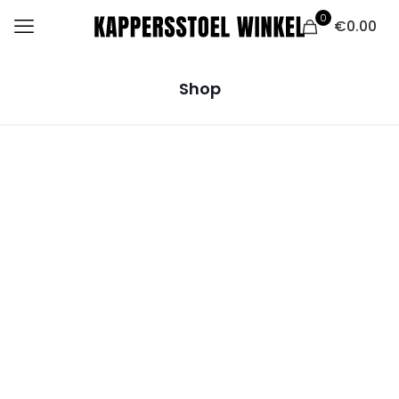
0
€0.00
Shop