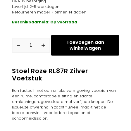
GRATIS bezorging
Levertijd: 2-5 werkdagen
Retourneren mogelijk binnen 14 dagen
Beschikbaarheid: Op voorraad
Stoel
Toevoegen aan
Roze
winkelwagen
RL87R
Zilver
Voetstuk
aantal
Stoel Roze RL87R Zilver
Voetstuk
Een fauteuil met een unieke vormgeving, voorzien van
een ruime, comfortabele zitting en zachte
armleuningen, gewatteerd met verfijnde knopen. De
luxueuze afwerking in zacht fluweel maakt het de
ideale aanwinst voor iedere kapsalon of
schoonheidssalon.