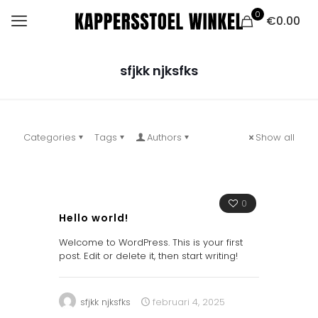
0
€0.00
sfjkk njksfks
Categories
Tags
Authors
Show all
0
Hello world!
Welcome to WordPress. This is your first
post. Edit or delete it, then start writing!
sfjkk njksfks
februari 4, 2025