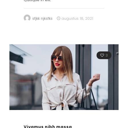
sfjkk njksfks
augustus 18, 2021
3
Vivamus nibh massa