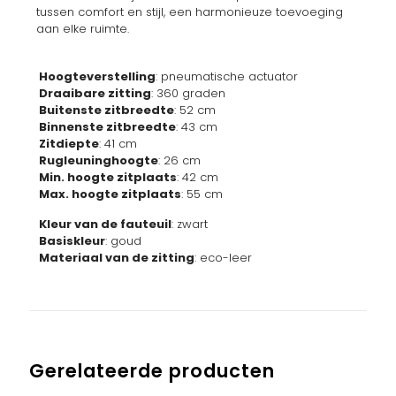
tussen comfort en stijl, een harmonieuze toevoeging
aan elke ruimte.
Hoogteverstelling
: pneumatische actuator
Draaibare zitting
: 360 graden
Buitenste zitbreedte
: 52 cm
Binnenste zitbreedte
: 43 cm
Zitdiepte
: 41 cm
Rugleuninghoogte
: 26 cm
Min. hoogte zitplaats
: 42 cm
Max. hoogte zitplaats
: 55 cm
Kleur van de fauteuil
: zwart
Basiskleur
: goud
Materiaal van de zitting
: eco-leer
Gerelateerde producten