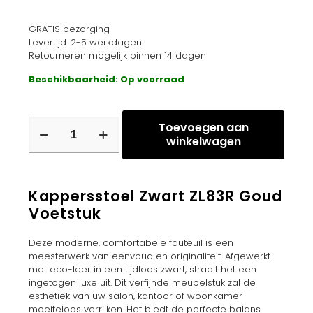
GRATIS bezorging
Levertijd: 2-5 werkdagen
Retourneren mogelijk binnen 14 dagen
Beschikbaarheid: Op voorraad
Kappersstoel
Toevoegen aan
Zwart
winkelwagen
ZL83R
Goud
Voetstuk
aantal
Kappersstoel Zwart ZL83R Goud
Voetstuk
Deze moderne, comfortabele fauteuil is een
meesterwerk van eenvoud en originaliteit. Afgewerkt
met eco-leer in een tijdloos zwart, straalt het een
ingetogen luxe uit. Dit verfijnde meubelstuk zal de
esthetiek van uw salon, kantoor of woonkamer
moeiteloos verrijken. Het biedt de perfecte balans