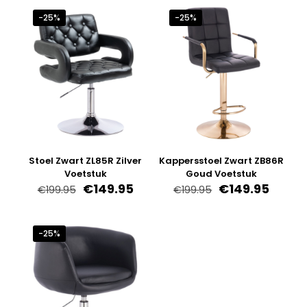
-25%
-25%
Stoel Zwart ZL85R Zilver
Kappersstoel Zwart ZB86R
Voetstuk
Goud Voetstuk
Oorspronkelijke
Huidige
Oorspronkelijk
Huidi
€
149.95
€
149.95
€
199.95
€
199.95
prijs
prijs
prijs
prijs
was:
is:
was:
is:
€199.95.
€149.95.
€199.95.
€149.9
-25%