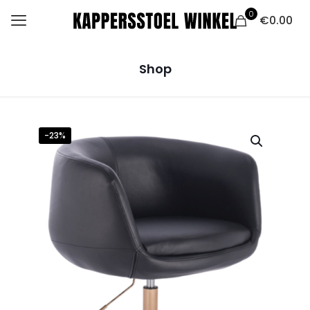
0
€0.00
Shop
-23%