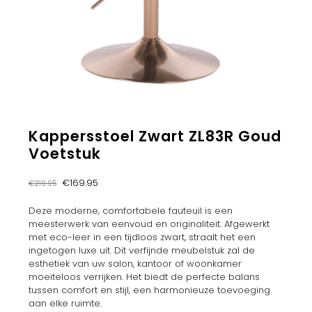
Kappersstoel Zwart ZL83R Goud
Voetstuk
Oorspronkelijke
Huidige
€
169.95
€
219.95
prijs
prijs
was:
is:
Deze moderne, comfortabele fauteuil is een
€219.95.
€169.95.
meesterwerk van eenvoud en originaliteit. Afgewerkt
met eco-leer in een tijdloos zwart, straalt het een
ingetogen luxe uit. Dit verfijnde meubelstuk zal de
esthetiek van uw salon, kantoor of woonkamer
moeiteloos verrijken. Het biedt de perfecte balans
tussen comfort en stijl, een harmonieuze toevoeging
aan elke ruimte.