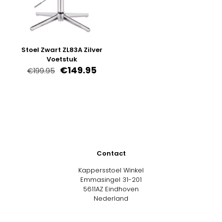
Stoel Zwart ZL83A Zilver
Voetstuk
Oorspronkelijke
Huidige
€
149.95
€
199.95
prijs
prijs
was:
is:
€199.95.
€149.95.
Contact
Kappersstoel Winkel
Emmasingel 31-201
5611AZ Eindhoven
Nederland