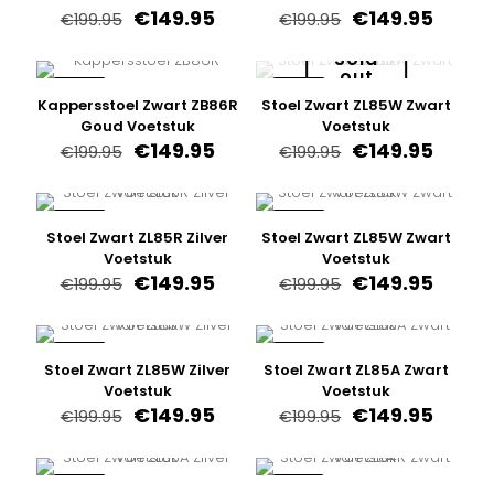
Oorspronkelijke
Huidige
Oorspronkelijk
Huidi
€
149.95
€
149.95
€
199.95
€
199.95
prijs
prijs
prijs
prijs
was:
is:
was:
is:
Sold
out
€199.95.
€149.95.
€199.95.
€149.9
-25%
-25%
Kappersstoel Zwart ZB86R
Stoel Zwart ZL85W Zwart
Goud Voetstuk
Voetstuk
Oorspronkelijke
Huidige
Oorspronkelijk
Huidi
€
149.95
€
149.95
€
199.95
€
199.95
prijs
prijs
prijs
prijs
was:
is:
was:
is:
€199.95.
€149.95.
€199.95.
€149.9
-25%
-25%
Stoel Zwart ZL85R Zilver
Stoel Zwart ZL85W Zwart
Voetstuk
Voetstuk
Oorspronkelijke
Huidige
Oorspronkelijk
Huidi
€
149.95
€
149.95
€
199.95
€
199.95
prijs
prijs
prijs
prijs
was:
is:
was:
is:
€199.95.
€149.95.
€199.95.
€149.9
-25%
-25%
Stoel Zwart ZL85W Zilver
Stoel Zwart ZL85A Zwart
Voetstuk
Voetstuk
Oorspronkelijke
Huidige
Oorspronkelijk
Huidi
€
149.95
€
149.95
€
199.95
€
199.95
prijs
prijs
prijs
prijs
was:
is:
was:
is:
€199.95.
€149.95.
€199.95.
€149.9
-25%
-28%