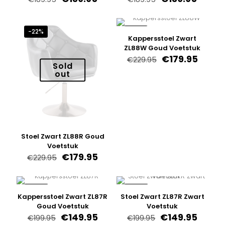
prijs
prijs
prijs
prijs
was:
is:
was:
is:
€189.95.
€139.95.
€189.95.
€139.9
-22%
-22%
Kappersstoel Zwart
ZL88W Goud Voetstuk
Oorspronkelij
Huidi
€
179.95
€
229.95
Sold
prijs
prijs
out
was:
is:
€229.95.
€179.9
Stoel Zwart ZL88R Goud
Voetstuk
Oorspronkelijke
Huidige
€
179.95
€
229.95
prijs
prijs
was:
is:
€229.95.
€179.95.
-25%
-25%
Kappersstoel Zwart ZL87R
Stoel Zwart ZL87R Zwart
Goud Voetstuk
Voetstuk
Oorspronkelijke
Huidige
Oorspronkelijk
Huidi
€
149.95
€
149.95
€
199.95
€
199.95