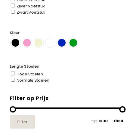
Zilver Voetstuk
Zwart Voetstuk
Kleur
Lengte Stoelen
Hoge Stoelen
Normale Stoelen
Filter op Prijs
Min.
Max.
Prijs:
€110
—
€180
Filter
prijs
prijs