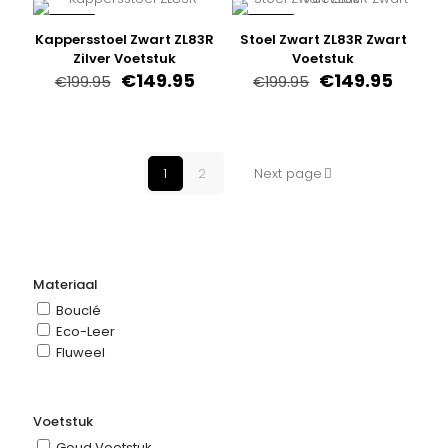
€179.95.
€129.95.
€219.95.
€169.9
-25%
-25%
Kappersstoel Zwart ZL83R
Stoel Zwart ZL83R Zwart
Zilver Voetstuk
Voetstuk
Oorspronkelijke
Huidige
Oorspronkelijk
Huidi
€
149.95
€
149.95
€
199.95
€
199.95
prijs
prijs
prijs
prijs
was:
is:
was:
is:
€199.95.
€149.95.
€199.95.
€149.9
1
2
Next page
Materiaal
Bouclé
Eco-Leer
Fluweel
Voetstuk
Goud Voetstuk