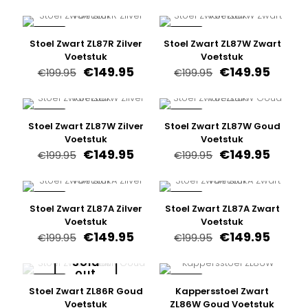
prijs
prijs
prijs
prijs
was:
is:
was:
is:
€199.95.
€149.95.
€199.95.
€149.9
-25%
-25%
Stoel Zwart ZL87R Zilver
Stoel Zwart ZL87W Zwart
Voetstuk
Voetstuk
Oorspronkelijke
Huidige
Oorspronkelijk
Huidi
€
149.95
€
149.95
€
199.95
€
199.95
prijs
prijs
prijs
prijs
was:
is:
was:
is:
€199.95.
€149.95.
€199.95.
€149.9
-25%
-25%
Stoel Zwart ZL87W Zilver
Stoel Zwart ZL87W Goud
Voetstuk
Voetstuk
Oorspronkelijke
Huidige
Oorspronkelijk
Huidi
€
149.95
€
149.95
€
199.95
€
199.95
prijs
prijs
prijs
prijs
was:
is:
was:
is:
€199.95.
€149.95.
€199.95.
€149.9
-25%
-25%
Stoel Zwart ZL87A Zilver
Stoel Zwart ZL87A Zwart
Voetstuk
Voetstuk
Oorspronkelijke
Huidige
Oorspronkelijk
Huidi
€
149.95
€
149.95
€
199.95
€
199.95
prijs
prijs
prijs
prijs
was:
is:
was:
is:
Sold
out
€199.95.
€149.95.
€199.95.
€149.9
-25%
-25%
Stoel Zwart ZL86R Goud
Kappersstoel Zwart
Voetstuk
ZL86W Goud Voetstuk