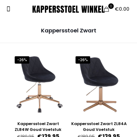
0
€0.00
Kappersstoel Zwart
-26%
-26%
Kappersstoel Zwart
Kappersstoel Zwart ZL84A
ZL84W Goud Voetstuk
Goud Voetstuk
Oorspronkelijke
Huidige
Oorspronkelijk
Huidig
€
139.95
€
139.95
€
189.95
€
189.95