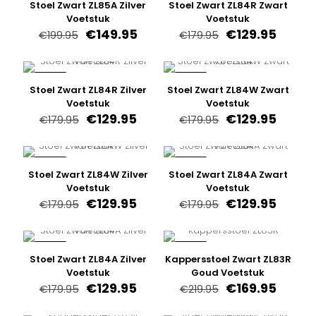
Stoel Zwart ZL85A Zilver
Stoel Zwart ZL84R Zwart
Voetstuk
Voetstuk
Oorspronkelijke
Huidige
Oorspronkelijk
Huidig
€
149.95
€
129.95
€
199.95
€
179.95
prijs
prijs
prijs
prijs
was:
is:
was:
is:
€199.95.
€149.95.
€179.95.
€129.9
-28%
-28%
Stoel Zwart ZL84R Zilver
Stoel Zwart ZL84W Zwart
Voetstuk
Voetstuk
Oorspronkelijke
Huidige
Oorspronkelijk
Huidig
€
129.95
€
129.95
€
179.95
€
179.95
prijs
prijs
prijs
prijs
was:
is:
was:
is:
€179.95.
€129.95.
€179.95.
€129.9
-28%
-28%
Stoel Zwart ZL84W Zilver
Stoel Zwart ZL84A Zwart
Voetstuk
Voetstuk
Oorspronkelijke
Huidige
Oorspronkelijk
Huidig
€
129.95
€
129.95
€
179.95
€
179.95
prijs
prijs
prijs
prijs
was:
is:
was:
is:
€179.95.
€129.95.
€179.95.
€129.9
-28%
-23%
Stoel Zwart ZL84A Zilver
Kappersstoel Zwart ZL83R
Voetstuk
Goud Voetstuk
Oorspronkelijke
Huidige
Oorspronkelijk
Huidig
€
129.95
€
169.95
€
179.95
€
219.95
prijs
prijs
prijs
prijs
was:
is:
was:
is: