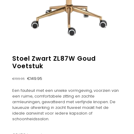
Stoel Zwart ZL87W Goud
Voetstuk
Oorspronkelijke
Huidige
€
149.95
€
199.95
prijs
prijs
was:
is:
Een fauteuil met een unieke vormgeving, voorzien van
€199.95.
€149.95.
een ruime, comfortabele zitting en zachte
armleuningen, gewatteerd met verfijnde knopen. De
luxueuze afwerking in zacht fluweel maakt het de
ideale aanwinst voor iedere kapsalon of
schoonheidssalon.