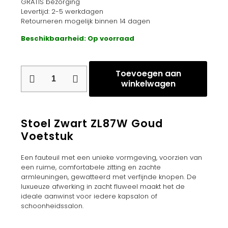
GRATIS bezorging
Levertijd: 2-5 werkdagen
Retourneren mogelijk binnen 14 dagen
Beschikbaarheid: Op voorraad
Stoel
Toevoegen aan
Zwart
winkelwagen
ZL87W
Goud
Voetstuk
aantal
Stoel Zwart ZL87W Goud
Voetstuk
Een fauteuil met een unieke vormgeving, voorzien van
een ruime, comfortabele zitting en zachte
armleuningen, gewatteerd met verfijnde knopen. De
luxueuze afwerking in zacht fluweel maakt het de
ideale aanwinst voor iedere kapsalon of
schoonheidssalon.