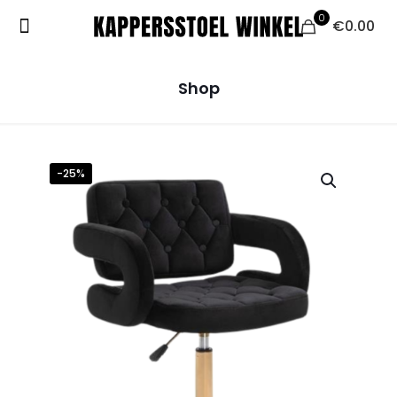
0
€0.00
Shop
-25%