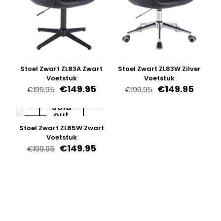
Stoel Zwart ZL83A Zwart
Stoel Zwart ZL83W Zilver
Voetstuk
Voetstuk
Oorspronkelijke
Huidige
Oorspronkelijk
Huidi
€
149.95
€
149.95
€
199.95
€
199.95
prijs
prijs
prijs
prijs
was:
is:
was:
is:
Sold
out
€199.95.
€149.95.
€199.95.
€149.9
-25%
Stoel Zwart ZL85W Zwart
Voetstuk
Oorspronkelijke
Huidige
€
149.95
€
199.95
prijs
prijs
was:
is:
€199.95.
€149.95.